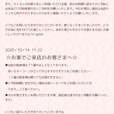
また、たくさんのお客さまにご利用いただける様、前のお時間に詰めてのご予約と
出来るだけ日時変更のないご予約をお願いいたします。やむを得ない場合は当店キ
ャンセル料がかかりませんので必ずご連絡いただくようお願いいたします。
いつもご利用いただきありがとうございます。寒くなってまいりましたので、どう
ぞお体に気を付けてお過ごしください。本年も残りわずかですが皆さま元気にお過
ごしいただけますように🎀BiBi
2025
10
14 11:22
/
/
☆お車でご来店のお客さまへ☆
●当店の駐車場は『１番のみ』となっております。
赤いカラーコーンが立っておりますのでそちらをご利用ください！
（２番の駐車場は開いても利用できません）
●ご予約時間に空きがない場合は他パーキングをご利用いただいてお
ります。ご了承ください。
●次のお客さまもご利用いただけます様、退店後は速やかなご移動をお願いいたし
ます。
いつもご協力いただきありがとうございます🎀