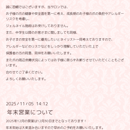
誠に恐縮ではございますが、当サロンでは、
お子様の爪の健康や安全面を第一に考え、成長期のお子様の爪の負担やアレルギー
リスクを考慮し、
ジェルネイル施術はお受けしておりません。
また、中学生以降のお客さまに関しましても同様、
お子さまの安全を第一に優先したいとネイリスト一同考えておりますので、
アレルギーなどのリスクなどをしっかり理解していただいた上で
保護者の方の同意、同伴をお願いいたします。
また爪の周辺皮膚状況によってはお子様に限らずお断りさせていただくこともござ
います。
合わせてご了承ください。
よろしくお願いいたします。
2025
11
05 14:12
/
/
年末営業について
2025年12月の営業は12月30日までとなっております！
年末年始は大変混み合いますので早めのご予約をお願いいたします。